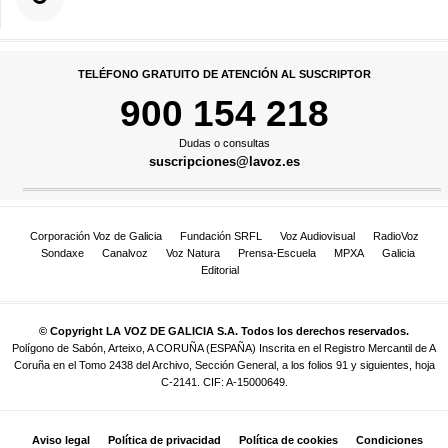
TELÉFONO GRATUITO DE ATENCIÓN AL SUSCRIPTOR
900 154 218
Dudas o consultas
suscripciones@lavoz.es
Corporación Voz de Galicia
Fundación SRFL
Voz Audiovisual
RadioVoz
Sondaxe
Canalvoz
Voz Natura
Prensa-Escuela
MPXA
Galicia
Editorial
© Copyright LA VOZ DE GALICIA S.A. Todos los derechos reservados.
Polígono de Sabón, Arteixo, A CORUÑA (ESPAÑA) Inscrita en el Registro Mercantil de A
Coruña en el Tomo 2438 del Archivo, Sección General, a los folios 91 y siguientes, hoja
C-2141. CIF: A-15000649.
Aviso legal
Política de privacidad
Política de cookies
Condiciones