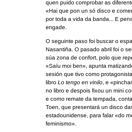
quen puido comprobar as diferent
«Hai que pon un só disco e comen
por toda a vida da banda... E pen
engade.
O seguinte paso foi buscar o es
Nasantiña. O pasado abril foi o se
súa zona de confort, polo que rep
«Saíu moi ben», apunta matizand
sesión que tivo como protagonist
libro
Lo tengo en vinilo
, e «pinch
no libro e despois fixou un mini c
e como remate da tempada, contará
Toen, que presentará un disco das 
estadounidense, para falar «do mo
feminismo».