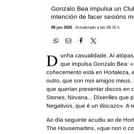
Gonzalo Bea impulsa un Clu
intención de facer sesións 
08 jun 2026
. Actualizado a las 09:16 h.
D
unha casualidade. Aí atópa
que impulsa Gonzalo Bea: «O
coñecemento está en Hortaleza, en 
outro, que son moi amigos meus. 
que querían presentar discos en 
Stones, Nirvana... Díxenlles que 
Negativos, que é un discazo». A res
Ao día seguinte acudiu ao de Hor
The Housemartins, «que non o coñ