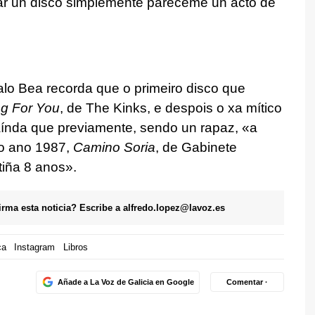
ar un disco simplemente paréceme un acto de
lo Bea recorda que o primeiro disco que
ng For You
,
de The Kinks, e despois o xa mítico
aínda que previamente, sendo un rapaz, «a
no ano 1987,
Camino Soria
,
de Gabinete
tiña 8 anos».
firma esta noticia? Escribe a
alfredo.lopez@lavoz.es
ca
Instagram
Libros
Añade a La Voz de Galicia en Google
Comentar ·