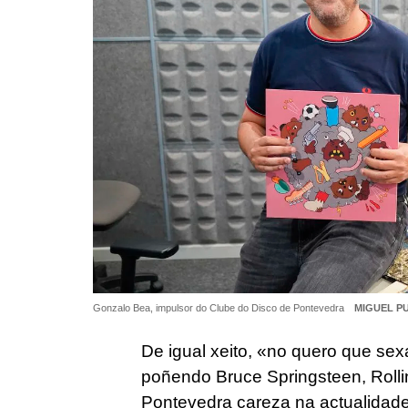
Gonzalo Bea, impulsor do Clube do Disco de Pontevedra
MIGUEL P
De igual xeito, «no quero que se
poñendo Bruce Springsteen, Rolli
Pontevedra careza na actualidad