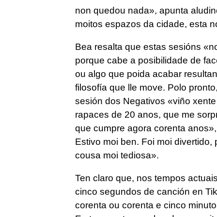
non quedou nada», apunta aludind
moitos espazos da cidade, esta n
Bea resalta que estas sesións «no
porque cabe a posibilidade de fac
ou algo que poida acabar resultan
filosofía que lle move. Polo pront
sesión dos Negativos «viño xente
rapaces de 20 anos, que me sorpr
que cumpre agora corenta anos»,
Estivo moi ben. Foi moi divertid
cousa moi tediosa».
Ten claro que, nos tempos actuais
cinco segundos de canción en TikT
corenta ou corenta e cinco minut