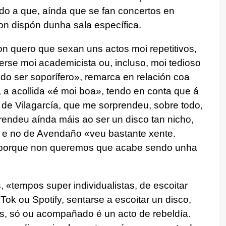
o a que, aínda que se fan concertos en
on dispón dunha sala específica.
n quero que sexan uns actos moi repetitivos,
erse moi academicista ou, incluso, moi tedioso
do ser soporífero», remarca en relación coa
o, a acollida «é moi boa», tendo en conta que á
 de Vilagarcía, que me sorprendeu, sobre todo,
endeu aínda máis ao ser un disco tan nicho,
 e no de Avendaño «veu bastante xente.
o, porque non queremos que acabe sendo unha
, «tempos super individualistas, de escoitar
ok ou Spotify, sentarse a escoitar un disco,
os, só ou acompañado é un acto de rebeldía.