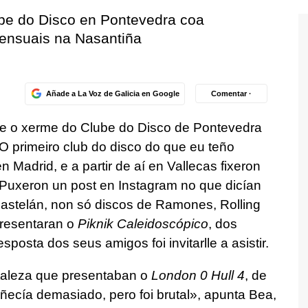
be do Disco en Pontevedra coa
mensuais na Nasantiña
Añade a La Voz de Galicia en Google
Comentar ·
se o xerme do Clube do Disco de Pontevedra
 primeiro club do disco do que eu teño
Madrid, e a partir de aí en Vallecas fixeron
Puxeron un post en Instagram no que dicían
castelán, non só discos de Ramones, Rolling
presentaran o
Piknik Caleidoscópico
, dos
posta dos seus amigos foi invitarlle a asistir.
taleza que presentaban o
London 0 Hull 4
, de
ecía demasiado, pero foi brutal», apunta Bea,