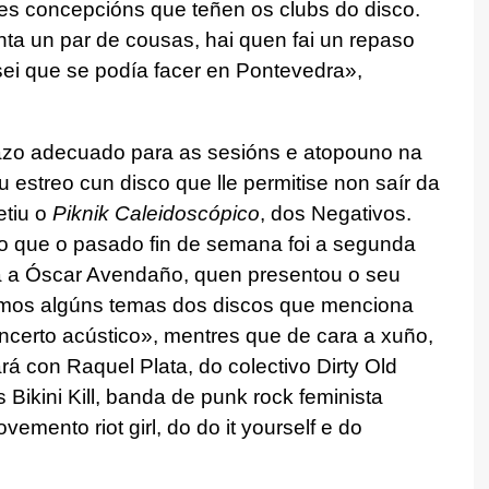
es concepcións que teñen os clubs do disco.
ta un par de cousas, hai quen fai un repaso
sei que se podía facer en Pontevedra»,
pazo adecuado para as sesións e atopouno na
u estreo cun disco que lle permitise non saír da
etiu o
Piknik Caleidoscópico
, dos Negativos.
o que o pasado fin de semana foi a segunda
a a Óscar Avendaño, quen presentou o seu
amos algúns temas dos discos que menciona
oncerto acústico», mentres que de cara a xuño,
 con Raquel Plata, do colectivo Dirty Old
Bikini Kill, banda de punk rock feminista
vemento riot girl, do
do it yourself
e do