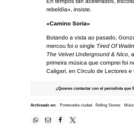
En tempos tan acelerados, escoit
rebeldía», insiste.
«Camino Soria»
Botando a vista ao pasado, Gonza
mercou foi o single
Tired Of Waiti
The Velvet Underground & Nico
, 
primeira música que comprei foi 
Caligari, en Círculo de Lectores e 
¿Quieres contactar con el periodista que 
Archivado en:
Pontevedra ciudad
Rolling Stones
Músi