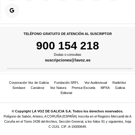
TELÉFONO GRATUITO DE ATENCIÓN AL SUSCRIPTOR
900 154 218
Dudas o consultas
suscripciones@lavoz.es
Corporación Voz de Galicia
Fundación SRFL
Voz Audiovisual
RadioVoz
Sondaxe
Canalvoz
Voz Natura
Prensa-Escuela
MPXA
Galicia
Editorial
© Copyright LA VOZ DE GALICIA S.A. Todos los derechos reservados.
Polígono de Sabón, Arteixo, A CORUÑA (ESPAÑA) Inscrita en el Registro Mercantil de A
Coruña en el Tomo 2438 del Archivo, Sección General, a los folios 91 y siguientes, hoja
C-2141. CIF: A-15000649.