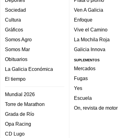
Deportes
Plata o plomo
Sociedad
Ven A Galicia
Cultura
Enfoque
Gráficos
Vive el Camino
Somos Agro
La Mochila Roja
Somos Mar
Galicia Innova
Obituarios
SUPLEMENTOS
Mercados
La Galicia Económica
Fugas
El tiempo
Yes
Mundial 2026
Escuela
Torre de Marathon
On, revista de motor
Grada de Río
Opa Racing
CD Lugo