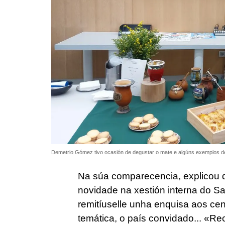
Demetrio Gómez tivo ocasión de degustar o mate e algúns exemplos d
Na súa comparecencia, explicou q
novidade na xestión interna do S
remitíuselle unha enquisa aos cen
temática, o país convidado... «Re