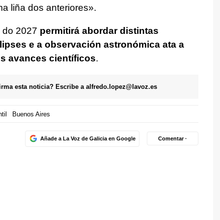
a liña dos anteriores».
n do 2027
permitirá abordar distintas
lipses e a observación astronómica ata a
os avances científicos
.
firma esta noticia? Escribe a
alfredo.lopez@lavoz.es
til
Buenos Aires
Añade a La Voz de Galicia en Google
Comentar ·