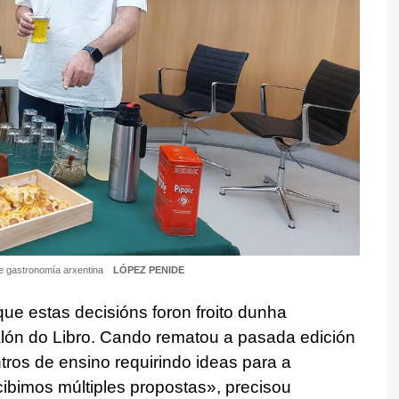
e gastronomía arxentina
LÓPEZ PENIDE
ue estas decisións foron froito dunha
alón do Libro. Cando rematou a pasada edición
tros de ensino requirindo ideas para a
cibimos múltiples propostas», precisou