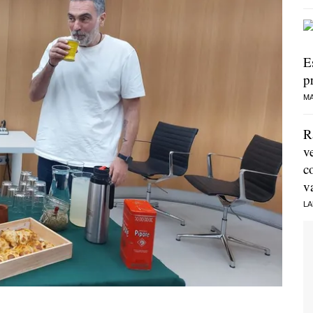
E
p
MA
R
v
c
v
LA