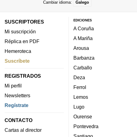
Cambiar idioma:
Galego
EDICIONES
SUSCRIPTORES
A Coruña
Mi suscripción
A Mariña
Réplica en PDF
Arousa
Hemeroteca
Barbanza
Suscríbete
Carballo
REGISTRADOS
Deza
Mi perfil
Ferrol
Newsletters
Lemos
Regístrate
Lugo
Ourense
CONTACTO
Pontevedra
Cartas al director
Santiago