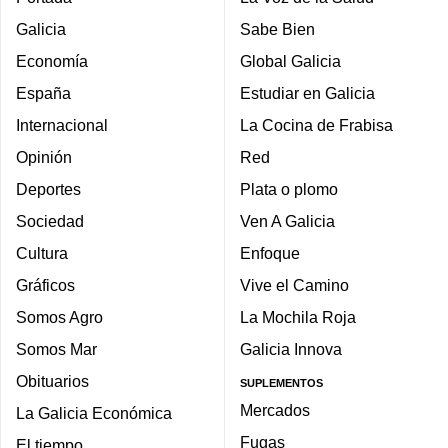
Galicia
Sabe Bien
Economía
Global Galicia
España
Estudiar en Galicia
Internacional
La Cocina de Frabisa
Opinión
Red
Deportes
Plata o plomo
Sociedad
Ven A Galicia
Cultura
Enfoque
Gráficos
Vive el Camino
Somos Agro
La Mochila Roja
Somos Mar
Galicia Innova
Obituarios
SUPLEMENTOS
Mercados
La Galicia Económica
Fugas
El tiempo