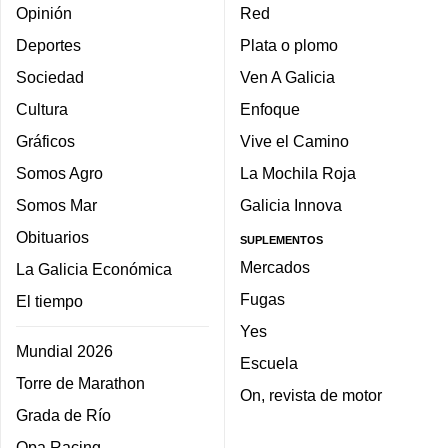
Opinión
Red
Deportes
Plata o plomo
Sociedad
Ven A Galicia
Cultura
Enfoque
Gráficos
Vive el Camino
Somos Agro
La Mochila Roja
Somos Mar
Galicia Innova
Obituarios
SUPLEMENTOS
Mercados
La Galicia Económica
Fugas
El tiempo
Yes
Mundial 2026
Escuela
Torre de Marathon
On, revista de motor
Grada de Río
Opa Racing