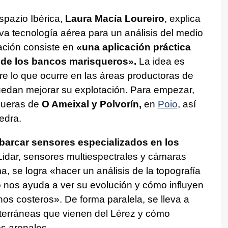
pazio Ibérica,
Laura Macía Loureiro
, explica
eva tecnología aérea para un análisis del medio
gación consiste en
«una aplicación práctica
o de los bancos marisqueros».
La idea es
e lo que ocurre en las áreas productoras de
uedan mejorar su explotación. Para empezar,
queras de
O Ameixal y Polvorín,
en
Poio
, así
edra.
arcar sensores especializados en los
 Lidar, sensores multiespectrales y cámaras
 se logra «hacer un análisis de la topografía
 nos ayuda a ver su evolución y cómo influyen
s costeros». De forma paralela, se lleva a
terráneas que vienen del Lérez y cómo
os arenales.