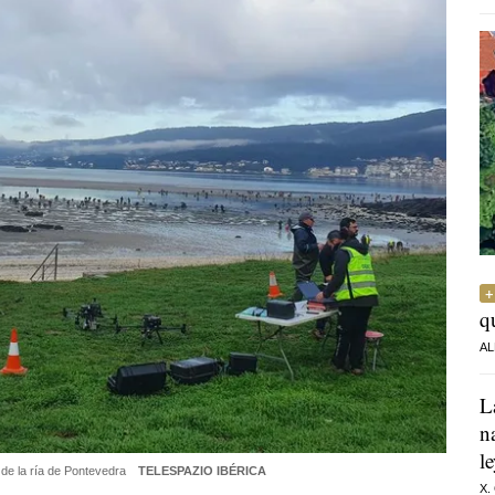
q
AL
L
n
l
 de la ría de Pontevedra
TELESPAZIO IBÉRICA
X.