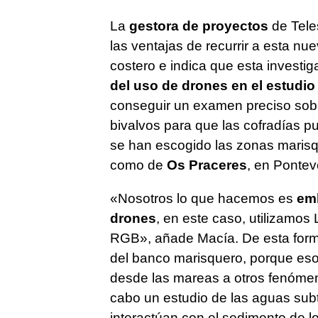
La
gestora de proyectos
de Teles
las ventajas de recurrir a esta nu
costero e indica que esta investi
del uso de drones en el estudi
conseguir un examen preciso sobr
bivalvos para que las cofradías p
se han escogido las zonas maris
como de
Os Praceres
, en Pontev
«Nosotros lo que hacemos es
emb
drones
, en este caso, utilizamos
RGB», añade Macía. De esta forma,
del banco marisquero, porque eso
desde las mareas a otros fenómeno
cabo un estudio de las aguas sub
interactúan con el sedimento de l