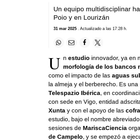
Un equipo multidisciplinar ha 
Poio y en Lourizán
31 mar 2025
. Actualizado a las 17:28 h.
U
n
estudio
innovador, ya en m
morfología de los bancos 
como el impacto de las
aguas sub
la almeja y el berberecho. Es una 
Telespazio Ibérica
, en coordinac
con sede en Vigo, entidad adscrit
Xunta
y con el apoyo de las
cofr
estudio, bajo el nombre abreviad
sesiones de
MariscaCiencia
orga
de Campelo
, y se empezó a ejecu