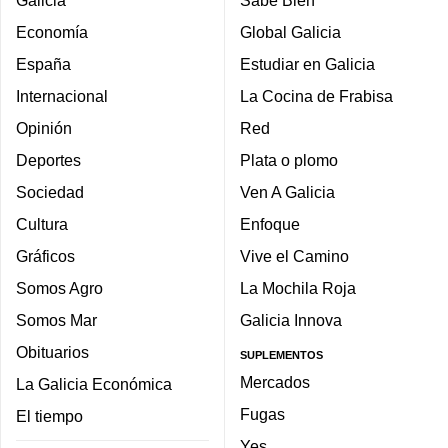
Galicia
Sabe Bien
Economía
Global Galicia
España
Estudiar en Galicia
Internacional
La Cocina de Frabisa
Opinión
Red
Deportes
Plata o plomo
Sociedad
Ven A Galicia
Cultura
Enfoque
Gráficos
Vive el Camino
Somos Agro
La Mochila Roja
Somos Mar
Galicia Innova
Obituarios
SUPLEMENTOS
Mercados
La Galicia Económica
Fugas
El tiempo
Yes