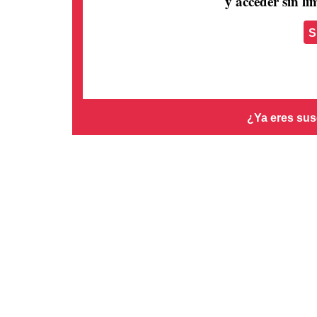
y acceder sin lím
S
¿Ya eres sus