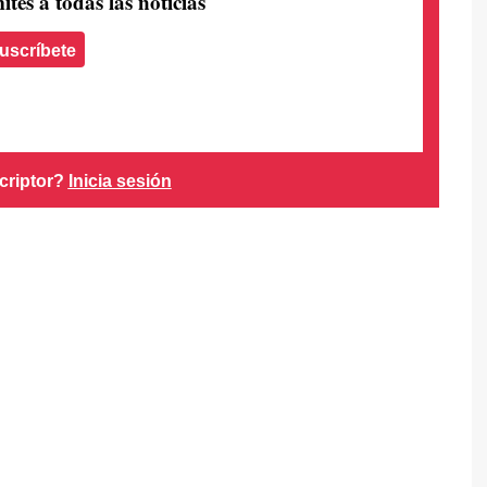
ites a todas las noticias
uscríbete
criptor?
Inicia sesión