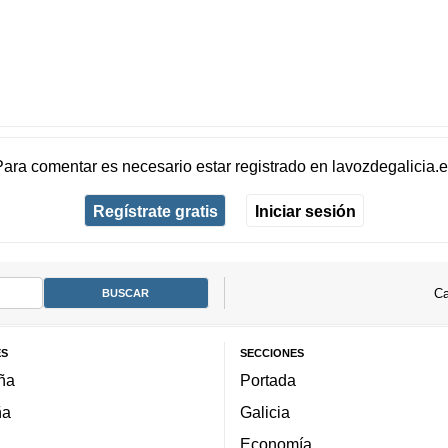
Para comentar es necesario
estar registrado
en
lavozdegalicia.
Regístrate gratis
Iniciar sesión
Ca
ES
SECCIONES
ña
Portada
ña
Galicia
Economía