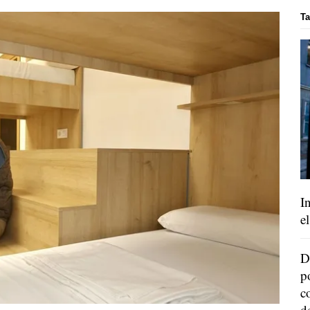
Ta
I
e
D
p
c
d