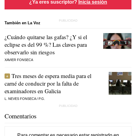
¿Ya eres suscriptor?
Inicia sesión
También en La Voz
¿Cuándo quitarse las gafas? ¿Y si el
eclipse es del 99 %? Las claves para
observarlo sin riesgos
XAVIER FONSECA
Tres meses de espera media para el
carné de conducir por la falta de
examinadores en Galicia
L. NEVES FONSECA
/
P.G.
Comentarios
Para comentar es necesario
estar registrado
en