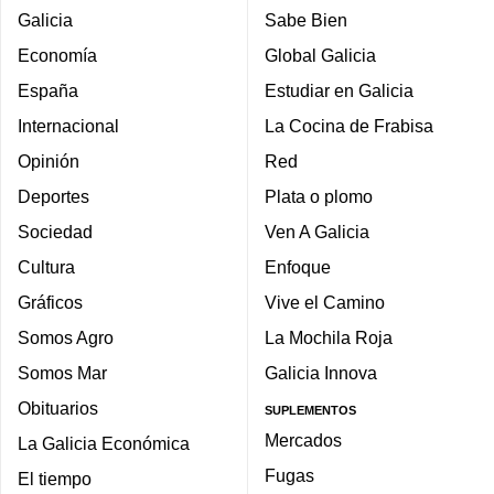
Galicia
Sabe Bien
Economía
Global Galicia
España
Estudiar en Galicia
Internacional
La Cocina de Frabisa
Opinión
Red
Deportes
Plata o plomo
Sociedad
Ven A Galicia
Cultura
Enfoque
Gráficos
Vive el Camino
Somos Agro
La Mochila Roja
Somos Mar
Galicia Innova
Obituarios
SUPLEMENTOS
Mercados
La Galicia Económica
Fugas
El tiempo