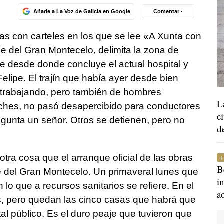
Añade a La Voz de Galicia en Google
Comentar ·
as con carteles en los que se lee «A Xunta con
e del Gran Montecelo, delimita la zona de
 desde donde concluye el actual hospital y
Felipe. El trajín que había ayer desde bien
s trabajando, pero también de hombres
L
coches, no pasó desapercibido para conductores
c
gunta un señor. Otros se detienen, pero no
d
tra cosa que el arranque oficial de las obras
B
e del Gran Montecelo. Un primaveral lunes que
i
n lo que a recursos sanitarios se refiere. En el
a
s, pero quedan las cinco casas que habrá que
tal público. Es el duro peaje que tuvieron que