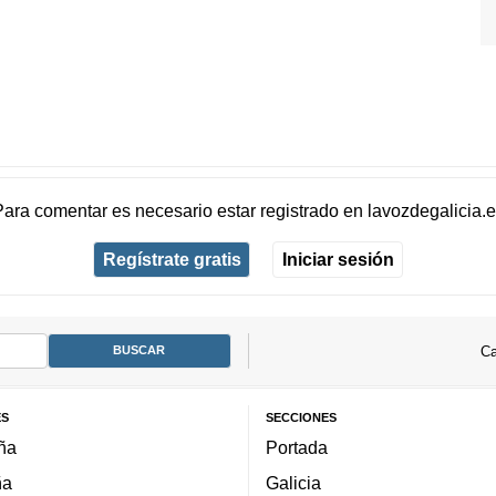
Para comentar es necesario
estar registrado
en
lavozdegalicia.
Regístrate gratis
Iniciar sesión
Ca
ES
SECCIONES
ña
Portada
ña
Galicia