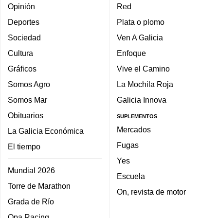
Opinión
Red
Deportes
Plata o plomo
Sociedad
Ven A Galicia
Cultura
Enfoque
Gráficos
Vive el Camino
Somos Agro
La Mochila Roja
Somos Mar
Galicia Innova
Obituarios
SUPLEMENTOS
Mercados
La Galicia Económica
Fugas
El tiempo
Yes
Mundial 2026
Escuela
Torre de Marathon
On, revista de motor
Grada de Río
Opa Racing