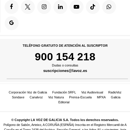
TELÉFONO GRATUITO DE ATENCIÓN AL SUSCRIPTOR
900 154 218
Dudas o consultas
suscripciones@lavoz.es
Corporación Voz de Galicia
Fundación SRFL
Voz Audiovisual
RadioVoz
Sondaxe
Canalvoz
Voz Natura
Prensa-Escuela
MPXA
Galicia
Editorial
© Copyright LA VOZ DE GALICIA S.A. Todos los derechos reservados.
Polígono de Sabón, Arteixo, A CORUÑA (ESPAÑA) Inscrita en el Registro Mercantil de A
Coruña en el Tomo 2438 del Archivo, Sección General, a los folios 91 y siguientes, hoja