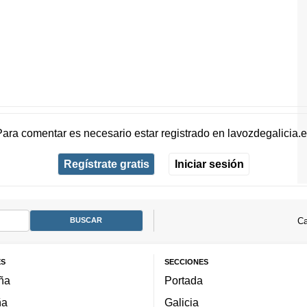
Para comentar es necesario
estar registrado
en
lavozdegalicia.
Regístrate gratis
Iniciar sesión
Ca
ES
SECCIONES
ña
Portada
ña
Galicia