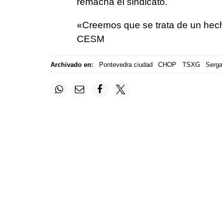
remacha el sindicato.
«Creemos que se trata de un hecho
CESM
Archivado en:
Pontevedra ciudad
CHOP
TSXG
Serg