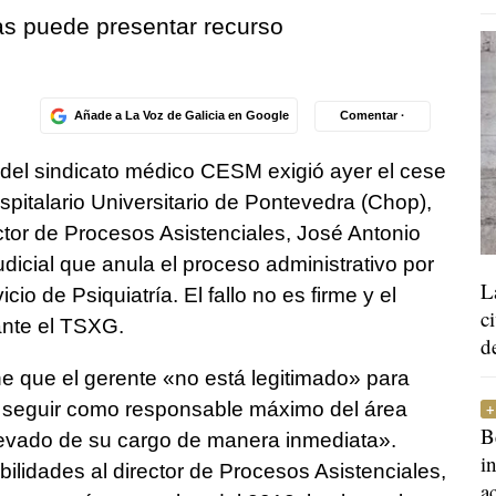
gas puede presentar recurso
Añade a La Voz de Galicia en Google
Comentar ·
del sindicato médico CESM exigió ayer el cese
pitalario Universitario de Pontevedra (Chop),
tor de Procesos Asistenciales, José Antonio
judicial que anula el proceso administrativo por
L
icio de Psiquiatría. El fallo no es firme y el
c
ante el TSXG.
d
 que el gerente «no está legitimado» para
a seguir como responsable máximo del área
B
elevado de su cargo de manera inmediata».
i
ilidades al director de Procesos Asistenciales,
a