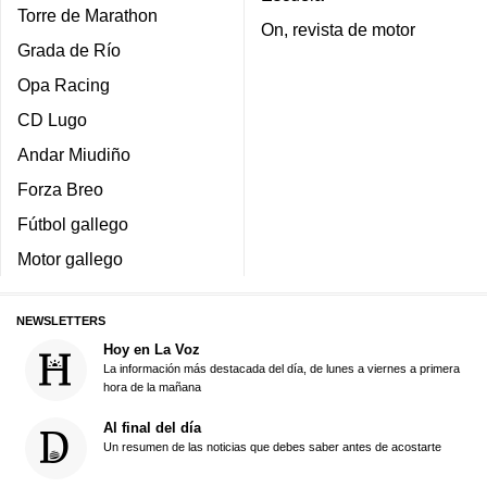
Torre de Marathon
On, revista de motor
Grada de Río
Opa Racing
CD Lugo
Andar Miudiño
Forza Breo
Fútbol gallego
Motor gallego
NEWSLETTERS
Hoy en La Voz
La información más destacada del día, de lunes a viernes a primera
hora de la mañana
Al final del día
Un resumen de las noticias que debes saber antes de acostarte