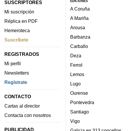
EDICIONES
SUSCRIPTORES
A Coruña
Mi suscripción
A Mariña
Réplica en PDF
Arousa
Hemeroteca
Barbanza
Suscríbete
Carballo
REGISTRADOS
Deza
Mi perfil
Ferrol
Newsletters
Lemos
Regístrate
Lugo
Ourense
CONTACTO
Pontevedra
Cartas al director
Santiago
Contacta con nosotros
Vigo
PUBLICIDAD
Galicia en 313 concellos