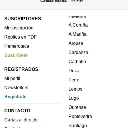
Cambiar idioma:
Galego
EDICIONES
SUSCRIPTORES
A Coruña
Mi suscripción
A Mariña
Réplica en PDF
Arousa
Hemeroteca
Barbanza
Suscríbete
Carballo
REGISTRADOS
Deza
Mi perfil
Ferrol
Newsletters
Lemos
Regístrate
Lugo
Ourense
CONTACTO
Pontevedra
Cartas al director
Santiago