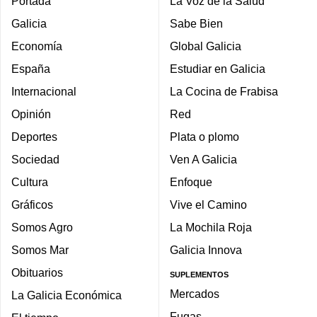
Portada
La Voz de la Salud
Galicia
Sabe Bien
Economía
Global Galicia
España
Estudiar en Galicia
Internacional
La Cocina de Frabisa
Opinión
Red
Deportes
Plata o plomo
Sociedad
Ven A Galicia
Cultura
Enfoque
Gráficos
Vive el Camino
Somos Agro
La Mochila Roja
Somos Mar
Galicia Innova
Obituarios
SUPLEMENTOS
Mercados
La Galicia Económica
Fugas