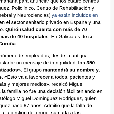
mañana para anunciar que los cuatro centros
ez, Policlínico, Centro de Rehabilitación y
rebral y Neurociencias)
ya están incluidos en
en el sector sanitario privado en España y una
jo.
Quirónsalud cuenta con más de 70
 más de 40 hospitales
. En Galicia es de su
 Coruña
.
 número de empleados, desde la antigua
rasladar un mensaje de tranquilidad:
los 350
ntizados»
. El grupo
mantendrá su nombre y,
s
. «Esto va a favorecer a todos, pacientes y
ás y mejores medios», recalcó Miguel
a familia no fue una decisión fácil teniendo en
matólogo Miguel Domínguez Rodríguez, quien
uez hace 67 años. Admitió que la falta de
e a la gestión del grupo, sumada a las