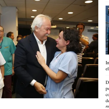
I
e
D
p
c
d
AN