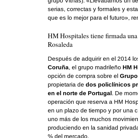
grupo Vithas). «Llevábamos un t
serias, correctas y formales y es
que es lo mejor para el futuro», r
HM Hospitales tiene firmada una
Rosaleda
Después de adquirir en el 2014 l
Coruña
, el grupo madrileño
HM H
opción de compra sobre el
Grupo
propietaria de
dos policlínicos pr
en el norte de Portugal
. De mome
operación que reserva a HM Hospi
en un plazo de tiempo y por una c
uno más de los muchos movimient
produciendo en la sanidad privad
% del mercado.