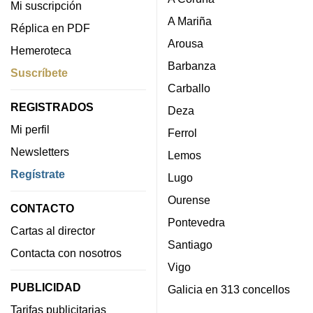
Mi suscripción
A Mariña
Réplica en PDF
Arousa
Hemeroteca
Barbanza
Suscríbete
Carballo
REGISTRADOS
Deza
Mi perfil
Ferrol
Newsletters
Lemos
Regístrate
Lugo
Ourense
CONTACTO
Pontevedra
Cartas al director
Santiago
Contacta con nosotros
Vigo
PUBLICIDAD
Galicia en 313 concellos
Tarifas publicitarias