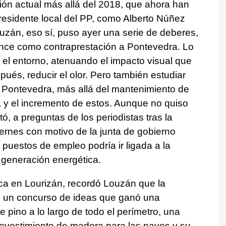
ión actual más allá del 2018, que ahora han
residente local del PP, como Alberto Núñez
uzán, eso sí, puso ayer una serie de deberes,
 Ence como contraprestación a Pontevedra. Lo
 el entorno, atenuando el impacto visual que
pués, reducir el olor. Pero también estudiar
e Pontevedra, más allá del mantenimiento de
ta y el incremento de estos. Aunque no quiso
ó, a preguntas de los periodistas tras la
iernes con motivo de la junta de gobierno
 puestos de empleo podría ir ligada a la
 generación energética.
ica en Lourizán, recordó Louzán que la
13 un concurso de ideas que ganó una
 pino a lo largo de todo el perímetro, una
 revestimiento de madera para las naves y su