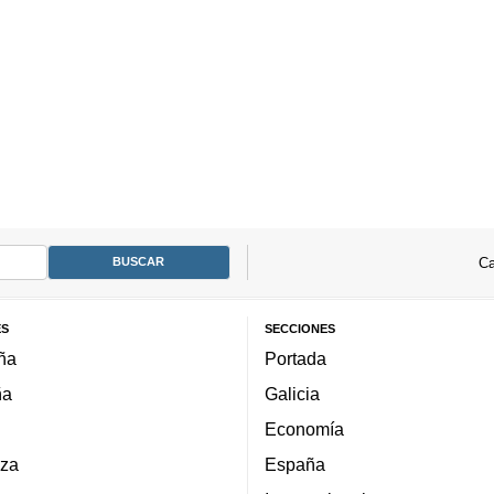
Ca
ES
SECCIONES
ña
Portada
ña
Galicia
Economía
za
España