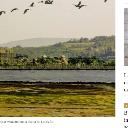
L
c
d
B
i
rar visualmente la planta de Lourizán.
a