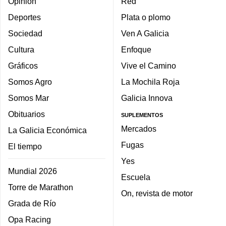
Opinión
Red
Deportes
Plata o plomo
Sociedad
Ven A Galicia
Cultura
Enfoque
Gráficos
Vive el Camino
Somos Agro
La Mochila Roja
Somos Mar
Galicia Innova
Obituarios
SUPLEMENTOS
Mercados
La Galicia Económica
Fugas
El tiempo
Yes
Mundial 2026
Escuela
Torre de Marathon
On, revista de motor
Grada de Río
Opa Racing