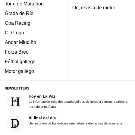
Torre de Marathon
On, revista de motor
Grada de Río
Opa Racing
CD Lugo
Andar Miudiño
Forza Breo
Fútbol gallego
Motor gallego
NEWSLETTERS
Hoy en La Voz
La información más destacada del día, de lunes a viernes a primera
hora de la mañana
Al final del día
Un resumen de las noticias que debes saber antes de acostarte