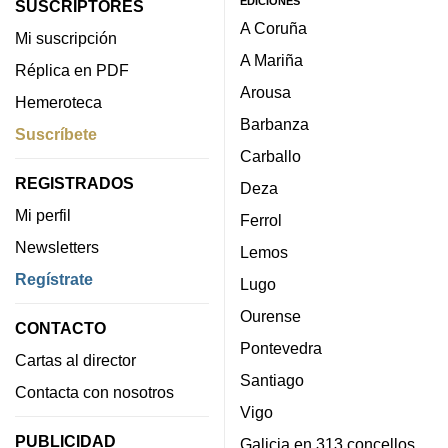
EDICIONES
SUSCRIPTORES
A Coruña
Mi suscripción
A Mariña
Réplica en PDF
Arousa
Hemeroteca
Barbanza
Suscríbete
Carballo
REGISTRADOS
Deza
Mi perfil
Ferrol
Newsletters
Lemos
Regístrate
Lugo
Ourense
CONTACTO
Pontevedra
Cartas al director
Santiago
Contacta con nosotros
Vigo
PUBLICIDAD
Galicia en 313 concellos