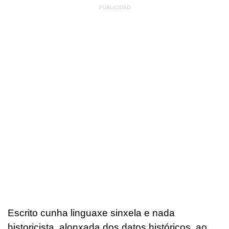
Escrito cunha linguaxe sinxela e nada
historicista, alonxada dos datos históricos, ao