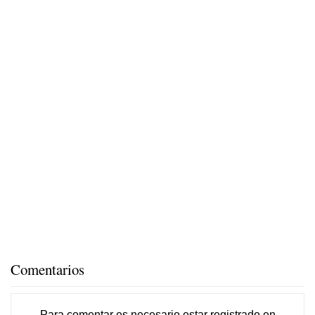
Comentarios
Para comentar es necesario
estar registrado
en