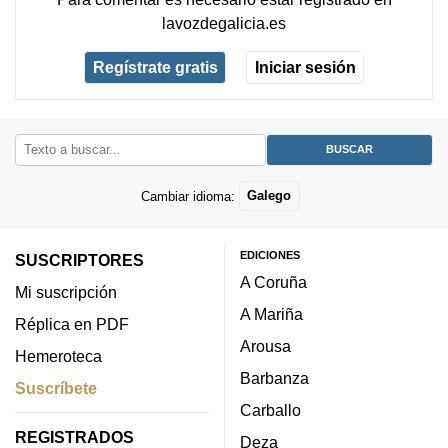
lavozdegalicia.es
Regístrate gratis
Iniciar sesión
Cambiar idioma:
Galego
EDICIONES
SUSCRIPTORES
A Coruña
Mi suscripción
A Mariña
Réplica en PDF
Arousa
Hemeroteca
Barbanza
Suscríbete
Carballo
REGISTRADOS
Deza