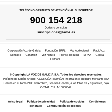
TELÉFONO GRATUITO DE ATENCIÓN AL SUSCRIPTOR
900 154 218
Dudas o consultas
suscripciones@lavoz.es
Corporación Voz de Galicia
Fundación SRFL
Voz Audiovisual
RadioVoz
Sondaxe
Canalvoz
Voz Natura
Prensa-Escuela
MPXA
Galicia
Editorial
© Copyright LA VOZ DE GALICIA S.A. Todos los derechos reservados.
Polígono de Sabón, Arteixo, A CORUÑA (ESPAÑA) Inscrita en el Registro Mercantil de A
Coruña en el Tomo 2438 del Archivo, Sección General, a los folios 91 y siguientes, hoja
C-2141. CIF: A-15000649.
Aviso legal
Política de privacidad
Política de cookies
Condiciones
generales
Configuración de cookies