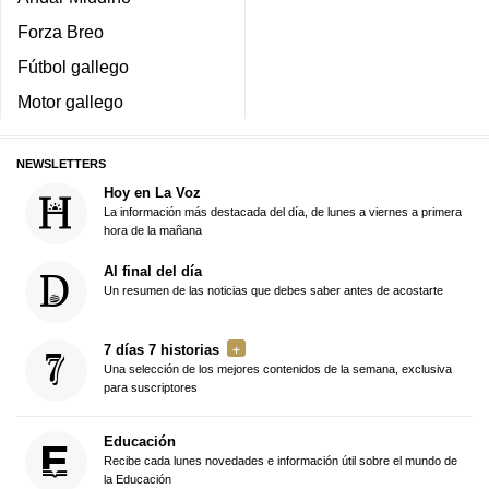
Forza Breo
Fútbol gallego
Motor gallego
NEWSLETTERS
Hoy en La Voz
La información más destacada del día, de lunes a viernes a primera
hora de la mañana
Al final del día
Un resumen de las noticias que debes saber antes de acostarte
7 días 7 historias
Una selección de los mejores contenidos de la semana, exclusiva
para suscriptores
Educación
Recibe cada lunes novedades e información útil sobre el mundo de
la Educación