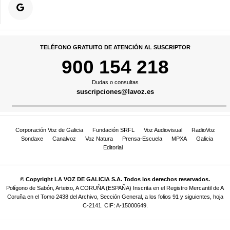
TELÉFONO GRATUITO DE ATENCIÓN AL SUSCRIPTOR
900 154 218
Dudas o consultas
suscripciones@lavoz.es
Corporación Voz de Galicia
Fundación SRFL
Voz Audiovisual
RadioVoz
Sondaxe
Canalvoz
Voz Natura
Prensa-Escuela
MPXA
Galicia
Editorial
© Copyright LA VOZ DE GALICIA S.A. Todos los derechos reservados.
Polígono de Sabón, Arteixo, A CORUÑA (ESPAÑA) Inscrita en el Registro Mercantil de A
Coruña en el Tomo 2438 del Archivo, Sección General, a los folios 91 y siguientes, hoja
C-2141. CIF: A-15000649.