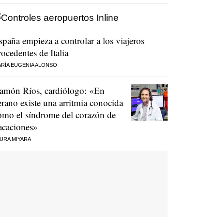
spaña empieza a controlar a los viajeros
rocedentes de Italia
RÍA EUGENIA ALONSO
amón Ríos, cardiólogo: «En
erano existe una arritmia conocida
omo el síndrome del corazón de
acaciones»
URA MIYARA