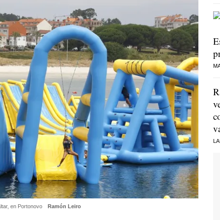
E
p
MA
R
v
c
v
LA
altar, en Portonovo
Ramón Leiro