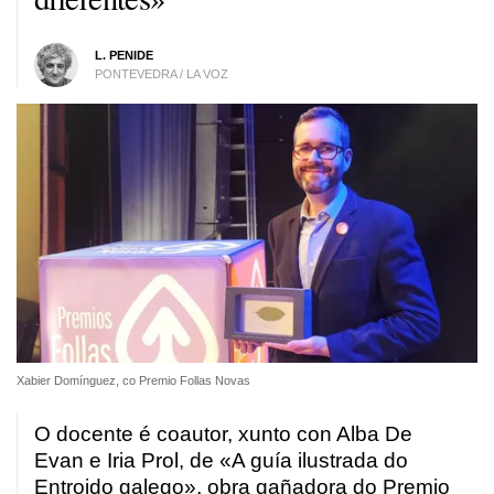
L. PENIDE
PONTEVEDRA / LA VOZ
Xabier Domínguez, co Premio Follas Novas
O docente é coautor, xunto con Alba De
Evan e Iria Prol, de «A guía ilustrada do
Entroido galego», obra gañadora do Premio