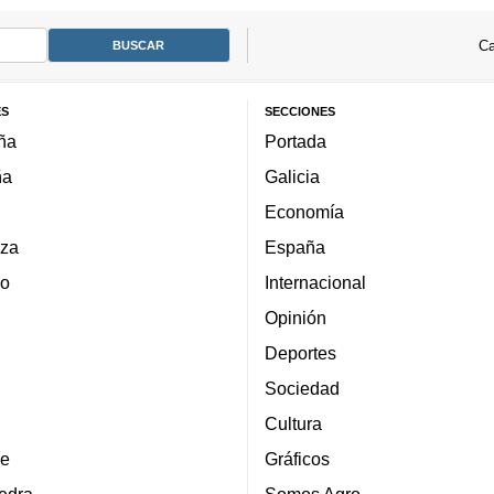
Ca
ES
SECCIONES
ña
Portada
ña
Galicia
Economía
za
España
lo
Internacional
Opinión
Deportes
Sociedad
Cultura
e
Gráficos