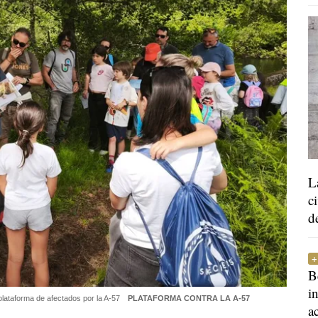
L
c
d
B
i
 plataforma de afectados por la A-57
PLATAFORMA CONTRA LA A-57
a