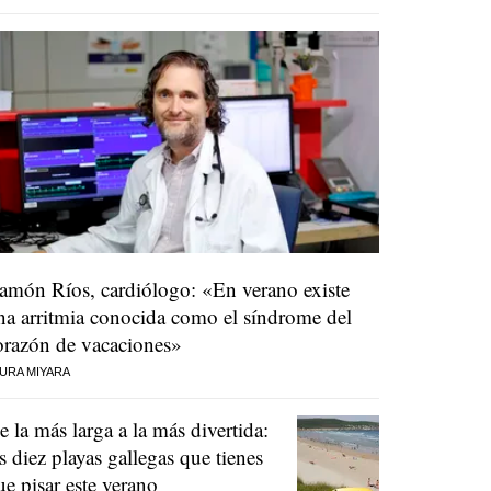
amón Ríos, cardiólogo: «En verano existe
na arritmia conocida como el síndrome del
orazón de vacaciones»
URA MIYARA
e la más larga a la más divertida:
as diez playas gallegas que tienes
ue pisar este verano