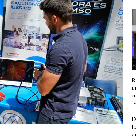
R
u
c
LA
D
l
q