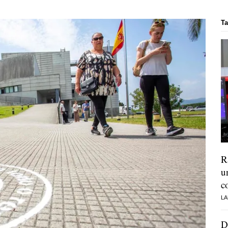
Ta
R
u
c
LA
D