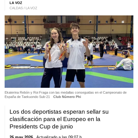
LA VOZ
CALDAS / LA VOZ
Ekaterina Rebón y Roi Fraga con las medallas conseguidas en el Campeonato de
España de Taekuondo Sub-21
Club Número Phi
Los dos deportistas esperan sellar su
clasificación para el Europeo en la
Presidents Cup de junio
26 may 2026
. Actualizado a las 09:07 h.