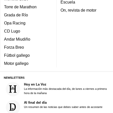
Escuela
Torre de Marathon
On, revista de motor
Grada de Río
Opa Racing
CD Lugo
Andar Miudiño
Forza Breo
Fútbol gallego
Motor gallego
NEWSLETTERS
Hoy en La Voz
La información más destacada del día, de lunes a viernes a primera
hora de la mañana
Al final del día
Un resumen de las noticias que debes saber antes de acostarte