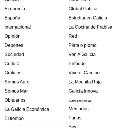
Economía
Global Galicia
España
Estudiar en Galicia
Internacional
La Cocina de Frabisa
Opinión
Red
Deportes
Plata o plomo
Sociedad
Ven A Galicia
Cultura
Enfoque
Gráficos
Vive el Camino
Somos Agro
La Mochila Roja
Somos Mar
Galicia Innova
Obituarios
SUPLEMENTOS
Mercados
La Galicia Económica
Fugas
El tiempo
Yes