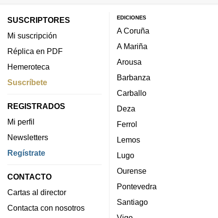
EDICIONES
SUSCRIPTORES
A Coruña
Mi suscripción
A Mariña
Réplica en PDF
Arousa
Hemeroteca
Barbanza
Suscríbete
Carballo
REGISTRADOS
Deza
Mi perfil
Ferrol
Newsletters
Lemos
Regístrate
Lugo
Ourense
CONTACTO
Pontevedra
Cartas al director
Santiago
Contacta con nosotros
Vigo