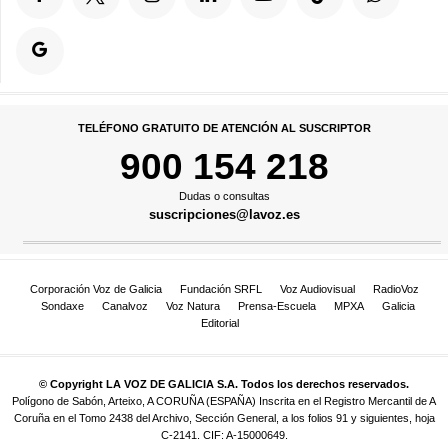
TELÉFONO GRATUITO DE ATENCIÓN AL SUSCRIPTOR
900 154 218
Dudas o consultas
suscripciones@lavoz.es
Corporación Voz de Galicia
Fundación SRFL
Voz Audiovisual
RadioVoz
Sondaxe
Canalvoz
Voz Natura
Prensa-Escuela
MPXA
Galicia
Editorial
© Copyright LA VOZ DE GALICIA S.A. Todos los derechos reservados.
Polígono de Sabón, Arteixo, A CORUÑA (ESPAÑA) Inscrita en el Registro Mercantil de A
Coruña en el Tomo 2438 del Archivo, Sección General, a los folios 91 y siguientes, hoja
C-2141. CIF: A-15000649.