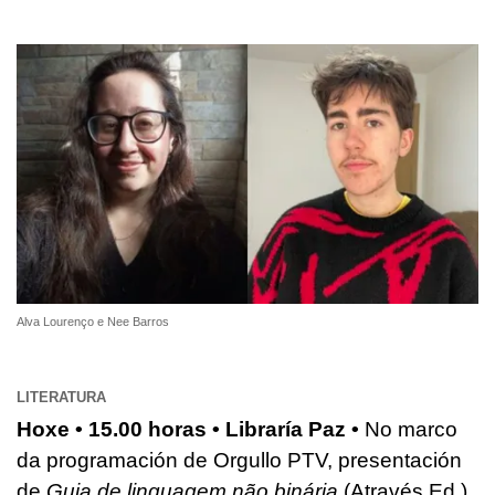
Alva Lourenço e Nee Barros
LITERATURA
Hoxe • 15.00 horas • Libraría Paz •
No marco
da programación de Orgullo PTV, presentación
de
Guia de linguagem não binária
(Através Ed.)