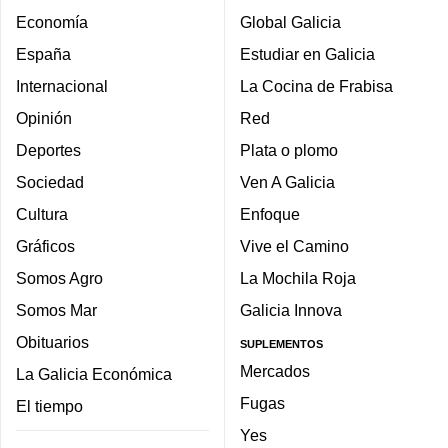
Economía
Global Galicia
España
Estudiar en Galicia
Internacional
La Cocina de Frabisa
Opinión
Red
Deportes
Plata o plomo
Sociedad
Ven A Galicia
Cultura
Enfoque
Gráficos
Vive el Camino
Somos Agro
La Mochila Roja
Somos Mar
Galicia Innova
Obituarios
SUPLEMENTOS
Mercados
La Galicia Económica
Fugas
El tiempo
Yes