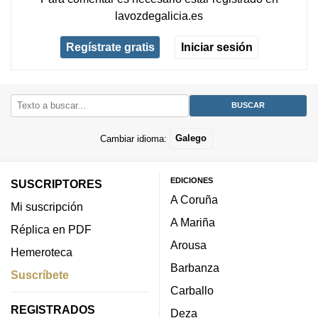
lavozdegalicia.es
Regístrate gratis
Iniciar sesión
Cambiar idioma:
Galego
EDICIONES
SUSCRIPTORES
A Coruña
Mi suscripción
A Mariña
Réplica en PDF
Arousa
Hemeroteca
Barbanza
Suscríbete
Carballo
REGISTRADOS
Deza