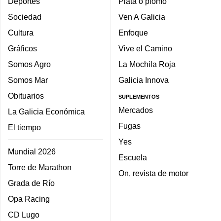
Deportes
Plata o plomo
Sociedad
Ven A Galicia
Cultura
Enfoque
Gráficos
Vive el Camino
Somos Agro
La Mochila Roja
Somos Mar
Galicia Innova
Obituarios
SUPLEMENTOS
Mercados
La Galicia Económica
Fugas
El tiempo
Yes
Mundial 2026
Escuela
Torre de Marathon
On, revista de motor
Grada de Río
Opa Racing
CD Lugo