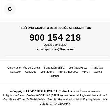
TELÉFONO GRATUITO DE ATENCIÓN AL SUSCRIPTOR
900 154 218
Dudas o consultas
suscripciones@lavoz.es
Corporación Voz de Galicia
Fundación SRFL
Voz Audiovisual
RadioVoz
Sondaxe
Canalvoz
Voz Natura
Prensa-Escuela
MPXA
Galicia
Editorial
© Copyright LA VOZ DE GALICIA S.A. Todos los derechos reservados.
Polígono de Sabón, Arteixo, A CORUÑA (ESPAÑA) Inscrita en el Registro Mercantil de A
Coruña en el Tomo 2438 del Archivo, Sección General, a los folios 91 y siguientes, hoja
C-2141. CIF: A-15000649.