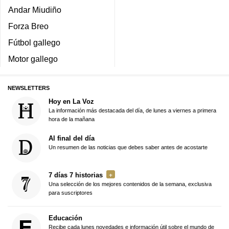
Andar Miudiño
Forza Breo
Fútbol gallego
Motor gallego
NEWSLETTERS
Hoy en La Voz
La información más destacada del día, de lunes a viernes a primera
hora de la mañana
Al final del día
Un resumen de las noticias que debes saber antes de acostarte
7 días 7 historias
Una selección de los mejores contenidos de la semana, exclusiva
para suscriptores
Educación
Recibe cada lunes novedades e información útil sobre el mundo de