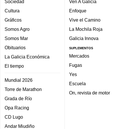
Sociedad
Ven A Galicia
Cultura
Enfoque
Gráficos
Vive el Camino
Somos Agro
La Mochila Roja
Somos Mar
Galicia Innova
Obituarios
SUPLEMENTOS
Mercados
La Galicia Económica
Fugas
El tiempo
Yes
Mundial 2026
Escuela
Torre de Marathon
On, revista de motor
Grada de Río
Opa Racing
CD Lugo
Andar Miudiño