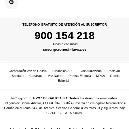
TELÉFONO GRATUITO DE ATENCIÓN AL SUSCRIPTOR
900 154 218
Dudas o consultas
suscripciones@lavoz.es
Corporación Voz de Galicia
Fundación SRFL
Voz Audiovisual
RadioVoz
Sondaxe
Canalvoz
Voz Natura
Prensa-Escuela
MPXA
Galicia
Editorial
© Copyright LA VOZ DE GALICIA S.A. Todos los derechos reservados.
Polígono de Sabón, Arteixo, A CORUÑA (ESPAÑA) Inscrita en el Registro Mercantil de A
Coruña en el Tomo 2438 del Archivo, Sección General, a los folios 91 y siguientes, hoja
C-2141. CIF: A-15000649.