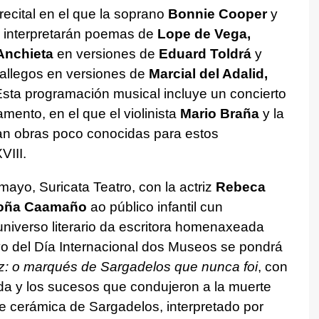
ecital en el que la soprano
Bonnie Cooper
y
interpretarán poemas de
Lope de Vega,
Anchieta
en versiones de
Eduard Toldrá
y
allegos en versiones de
Marcial del Adalid,
Esta programación musical incluye un concierto
mento, en el que el violinista
Mario Braña
y la
n obras poco conocidas para estos
VIII.
ayo, Suricata Teatro, con la actriz
Rebeca
oña Caamaño
ao público infantil cun
niverso literario da escritora homenaxeada
ivo del Día Internacional dos Museos se pondrá
: o marqués de Sargadelos que nunca foi
, con
vida y los sucesos que condujeron a la muerte
de cerámica de Sargadelos, interpretado por