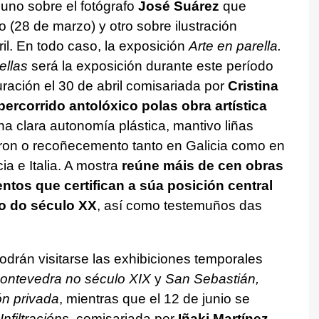
uno sobre el fotógrafo
José Suárez
que
o (28 de marzo) y otro sobre ilustración
il. En todo caso, la exposición
Arte en parella.
ellas
será la exposición durante este período
uración el 30 de abril comisariada por
Cristina
percorrido antolóxico polas obra artística
 clara autonomía plástica, mantivo liñas
aron o recoñecemento tanto en Galicia como en
a e Italia. A mostra
reúne máis de cen obras
tos que certifican a súa posición central
zo do século XX
, así como testemuños das
podrán visitarse las exhibiciones temporales
Pontevedra no século XIX
y
San Sebastián,
ón privada
, mientras que el 12 de junio se
Infiltracións
, comisariada por
Iñaki Martínez