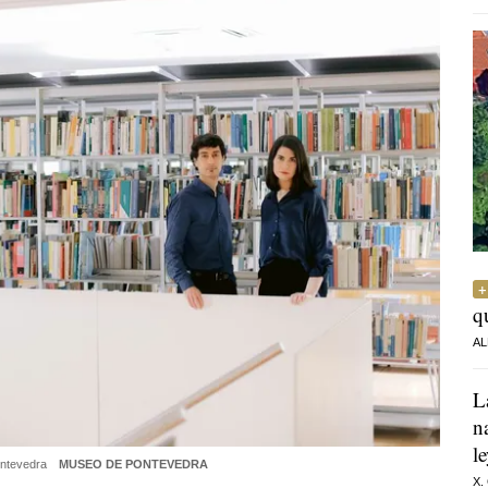
q
AL
L
n
l
ontevedra
MUSEO DE PONTEVEDRA
X.