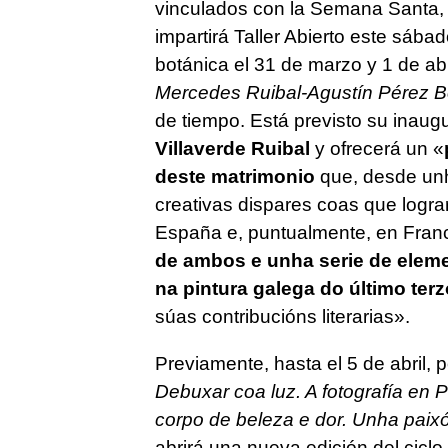
vinculados con la Semana Santa, 
impartirá Taller Abierto este sábad
botánica el 31 de marzo y 1 de abr
Mercedes Ruibal-Agustín Pérez B
de tiempo. Está previsto su inaug
Villaverde Ruibal
y ofrecerá un «
deste matrimonio
que, desde unha
creativas dispares coas que logr
España e, puntualmente, en Franci
de ambos e unha serie de elemen
na pintura galega do último ter
súas contribucións literarias
».
Previamente, hasta el 5 de abril, 
Debuxar coa luz. A fotografía en 
corpo de beleza e dor. Unha paix
abrirá una nueva edición del ciclo