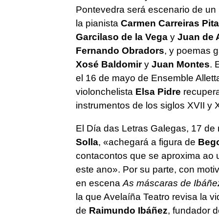
Pontevedra será escenario de un r
la pianista
Carmen Carreiras Pita
Garcilaso de la Vega
y
Juan de 
Fernando Obradors
, y poemas g
Xosé Baldomir
y
Juan Montes
. 
el 16 de mayo de Ensemble Alletta
violonchelista
Elsa Pidre
recupera
instrumentos de los siglos XVII y X
El Día das Letras Galegas, 17 de m
Solla
, «
achegará a figura de
Beg
contacontos que se aproxima ao u
este ano
». Por su parte, con mot
en escena
As máscaras de Ibáñez
la que Avelaíña Teatro revisa la 
de
Raimundo Ibáñez
, fundador 