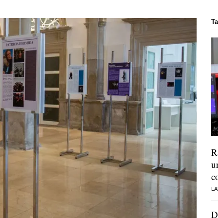
Ta
R
u
c
LA
D