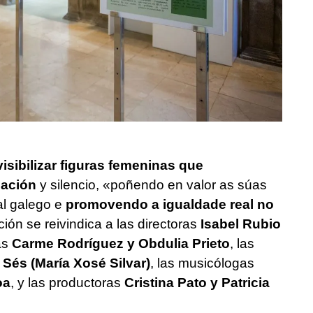
visibilizar figuras femeninas que
nación
y silencio, «
poñendo en valor as súas
al galego e
promovendo a igualdade real no
ción se reivindica a las directoras
Isabel Rubio
as
Carme Rodríguez y Obdulia Prieto
, las
 Sés (María Xosé Silvar)
, las musicólogas
oa
, y las productoras
Cristina Pato y Patricia