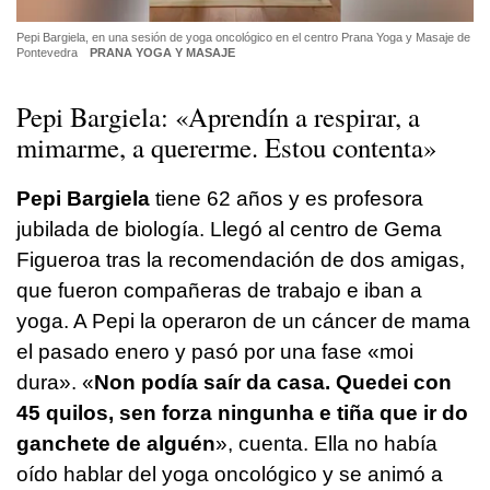
Pepi Bargiela, en una sesión de yoga oncológico en el centro Prana Yoga y Masaje de
Pontevedra
PRANA YOGA Y MASAJE
Pepi Bargiela: «
Aprendín a respirar, a
mimarme, a quererme. Estou contenta
»
Pepi Bargiela
tiene 62 años y es profesora
jubilada de biología. Llegó al centro de Gema
Figueroa tras la recomendación de dos amigas,
que fueron compañeras de trabajo e iban a
yoga. A Pepi la operaron de un cáncer de mama
el pasado enero y pasó por una fase «
moi
dura
». «
Non podía saír da casa. Quedei con
45 quilos, sen forza ningunha e tiña que ir do
ganchete de alguén
», cuenta. Ella no había
oído hablar del yoga oncológico y se animó a