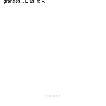
grandes... E así foi
».