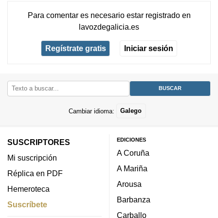
Para comentar es necesario
estar registrado
en
lavozdegalicia.es
Regístrate gratis
Iniciar sesión
Cambiar idioma:
Galego
EDICIONES
SUSCRIPTORES
A Coruña
Mi suscripción
A Mariña
Réplica en PDF
Arousa
Hemeroteca
Barbanza
Suscríbete
Carballo