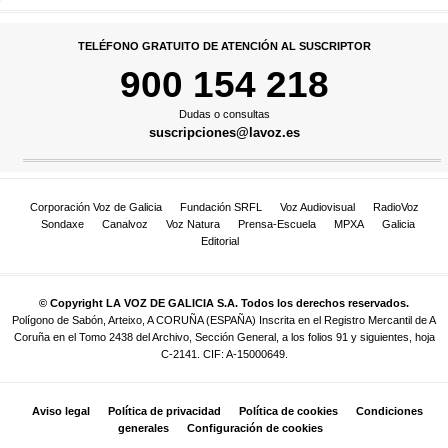
TELÉFONO GRATUITO DE ATENCIÓN AL SUSCRIPTOR
900 154 218
Dudas o consultas
suscripciones@lavoz.es
Corporación Voz de Galicia
Fundación SRFL
Voz Audiovisual
RadioVoz
Sondaxe
Canalvoz
Voz Natura
Prensa-Escuela
MPXA
Galicia
Editorial
© Copyright LA VOZ DE GALICIA S.A. Todos los derechos reservados.
Polígono de Sabón, Arteixo, A CORUÑA (ESPAÑA) Inscrita en el Registro Mercantil de A
Coruña en el Tomo 2438 del Archivo, Sección General, a los folios 91 y siguientes, hoja
C-2141. CIF: A-15000649.
Aviso legal
Política de privacidad
Política de cookies
Condiciones
generales
Configuración de cookies