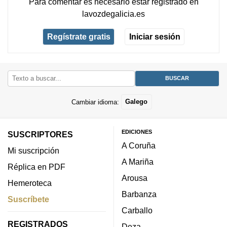
Para comentar es necesario
estar registrado
en
lavozdegalicia.es
Regístrate gratis
Iniciar sesión
Cambiar idioma:
Galego
EDICIONES
SUSCRIPTORES
A Coruña
Mi suscripción
A Mariña
Réplica en PDF
Arousa
Hemeroteca
Barbanza
Suscríbete
Carballo
REGISTRADOS
Deza