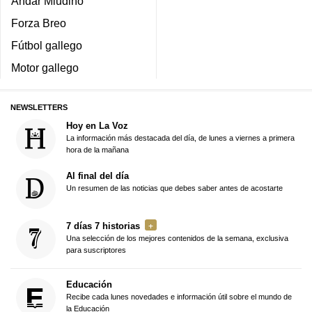
Andar Miudiño
Forza Breo
Fútbol gallego
Motor gallego
NEWSLETTERS
Hoy en La Voz
La información más destacada del día, de lunes a viernes a primera
hora de la mañana
Al final del día
Un resumen de las noticias que debes saber antes de acostarte
7 días 7 historias
Una selección de los mejores contenidos de la semana, exclusiva
para suscriptores
Educación
Recibe cada lunes novedades e información útil sobre el mundo de
la Educación