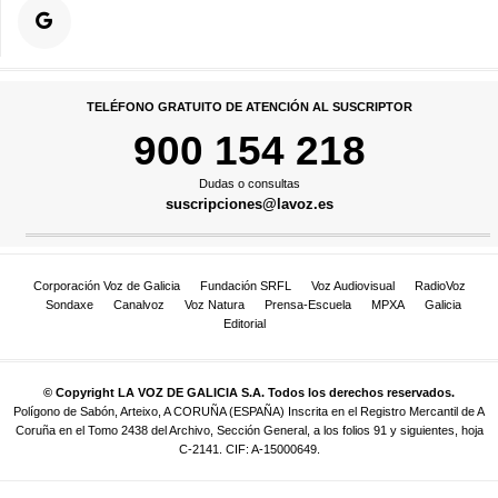
TELÉFONO GRATUITO DE ATENCIÓN AL SUSCRIPTOR
900 154 218
Dudas o consultas
suscripciones@lavoz.es
Corporación Voz de Galicia
Fundación SRFL
Voz Audiovisual
RadioVoz
Sondaxe
Canalvoz
Voz Natura
Prensa-Escuela
MPXA
Galicia
Editorial
© Copyright LA VOZ DE GALICIA S.A. Todos los derechos reservados.
Polígono de Sabón, Arteixo, A CORUÑA (ESPAÑA) Inscrita en el Registro Mercantil de A
Coruña en el Tomo 2438 del Archivo, Sección General, a los folios 91 y siguientes, hoja
C-2141. CIF: A-15000649.