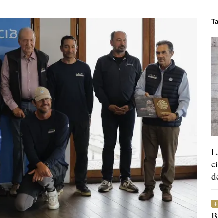
Ta
L
c
d
B