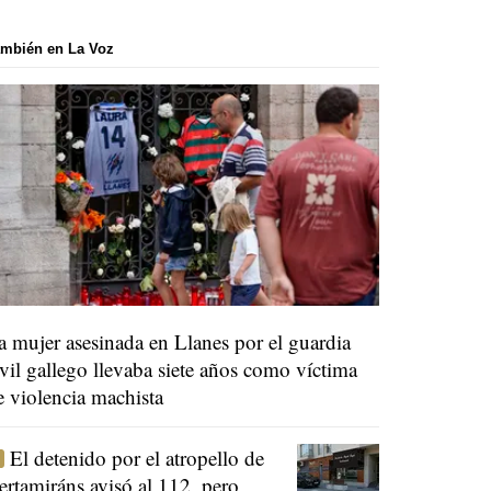
mbién en La Voz
a mujer asesinada en Llanes por el guardia
ivil gallego llevaba siete años como víctima
e violencia machista
El detenido por el atropello de
ertamiráns avisó al 112, pero