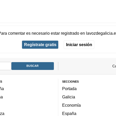
Para comentar es necesario
estar registrado
en
lavozdegalicia.
Regístrate gratis
Iniciar sesión
Ca
ES
SECCIONES
ña
Portada
ña
Galicia
Economía
za
España