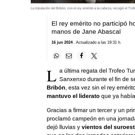
La tripulación del Bribón, con el rey emérito a la cabeza, recogió el T
El rey emérito no participó h
manos de Jane Abascal
16 jun 2024
. Actualizado a las 19:31 h.
L
a última regata del Trofeo Tu
Sanxenxo durante el fin de se
Bribón
, esta vez sin el rey emérit
mantuvo el liderato
que ya había
Gracias a firmar un tercer y un pr
proclamó campeón en una jornada
dejó lluvias y
vientos del suroes