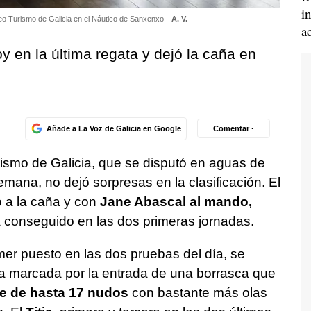
i
rofeo Turismo de Galicia en el Náutico de Sanxenxo
A. V.
a
oy en la última regata y dejó la caña en
Añade a La Voz de Galicia en Google
Comentar ·
rismo de Galicia, que se disputó en aguas de
mana, no dejó sorpresas en la clasificación. El
o a la caña y con
Jane Abascal al mando,
 conseguido en las dos primeras jornadas.
imer puesto en las dos pruebas del día, se
 marcada por la entrada de una borrasca que
te de hasta 17 nudos
con bastante más olas