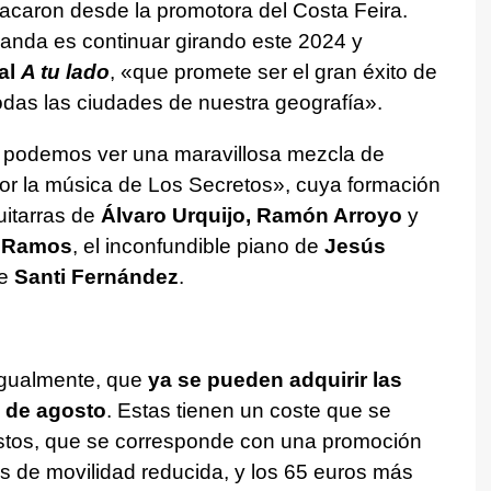
tacaron desde la promotora del Costa Feira.
banda es continuar girando este 2024 y
al
A tu lado
, «que promete ser el gran éxito de
odas las ciudades de nuestra geografía».
os podemos ver una maravillosa mezcla de
or la música de Los Secretos», cuya formación
uitarras de
Álvaro Urquijo, Ramón Arroyo
y
 Ramos
, el inconfundible piano de
Jesús
de
Santi Fernández
.
igualmente, que
ya se pueden adquirir las
9 de agosto
. Estas tienen un coste que se
stos, que se corresponde con una promoción
as de movilidad reducida, y los 65 euros más