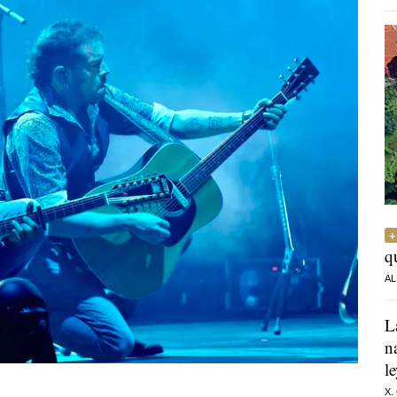
q
AL
L
n
l
X.