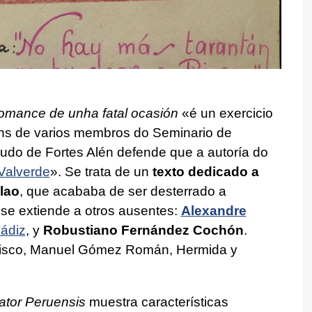
omance de unha fatal ocasión
«é un exercicio
acións de varios membros do Seminario de
udo de Fortes Alén defende que a autoría do
 Valverde
»
. Se trata de un
texto dedicado a
lao
, que acababa de ser desterrado a
 se extiende a otros ausentes:
Alexandre
ádiz
, y
Robustiano Fernández Cochón
.
e Risco, Manuel Gómez Román, Hermida y
ator Peruensis
muestra características