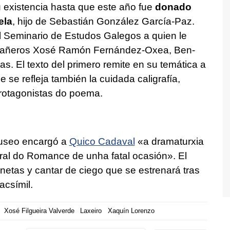
u existencia hasta que este año fue
donado
ela
, hijo de Sebastián González García-Paz.
l Seminario de Estudos Galegos a quien le
pañeros Xosé Ramón Fernández-Oxea, Ben-
as. El texto del primero remite en su temática a
e se refleja también la cuidada caligrafía,
protagonistas do poema.
Museo encargó a
Quico Cadaval
«a dramaturxia
tral do Romance de unha fatal ocasión»
. El
netas y cantar de ciego que se estrenará tras
acsímil.
Xosé Filgueira Valverde
Laxeiro
Xaquín Lorenzo