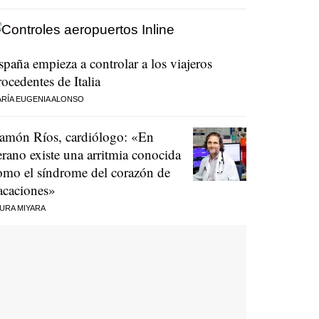
spaña empieza a controlar a los viajeros
rocedentes de Italia
RÍA EUGENIA ALONSO
amón Ríos, cardiólogo: «En
erano existe una arritmia conocida
omo el síndrome del corazón de
acaciones»
URA MIYARA