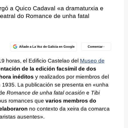
rgó a Quico Cadaval
«a dramaturxia e
teatral do Romance de unha fatal
Añade a La Voz de Galicia en Google
Comentar ·
 19 horas, el Edificio Castelao del
Museo de
ntación de la edición facsímil de dos
hora inéditos
y realizados por miembros del
 1935. La publicación se presenta en
«unha
 de
Romance de unha fatal ocasión
e
Tibi
dous romances que
varios membros do
elaboraron
no contexto da xeira da comarca
aristas ausentes»
.