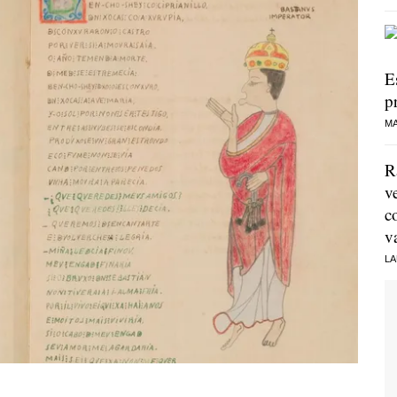
E
p
MA
R
v
c
v
LA