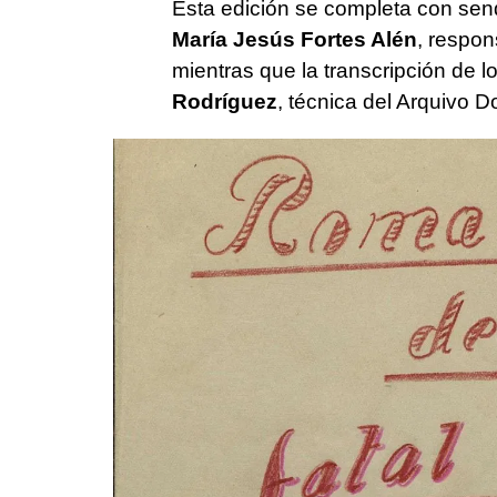
Esta edición se completa con send
María Jesús Fortes Alén
, respo
mientras que la transcripción de l
Rodríguez
, técnica del Arquivo 