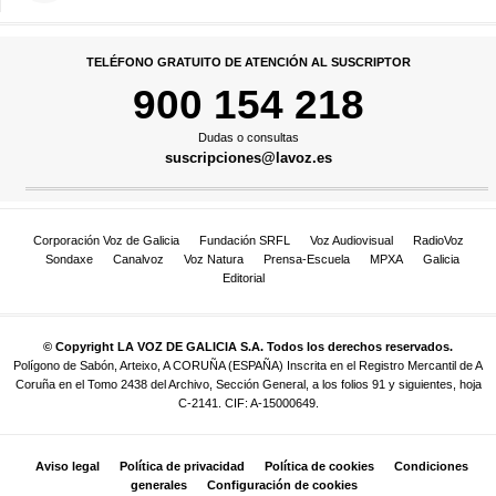
TELÉFONO GRATUITO DE ATENCIÓN AL SUSCRIPTOR
900 154 218
Dudas o consultas
suscripciones@lavoz.es
Corporación Voz de Galicia
Fundación SRFL
Voz Audiovisual
RadioVoz
Sondaxe
Canalvoz
Voz Natura
Prensa-Escuela
MPXA
Galicia
Editorial
© Copyright LA VOZ DE GALICIA S.A. Todos los derechos reservados.
Polígono de Sabón, Arteixo, A CORUÑA (ESPAÑA) Inscrita en el Registro Mercantil de A
Coruña en el Tomo 2438 del Archivo, Sección General, a los folios 91 y siguientes, hoja
C-2141. CIF: A-15000649.
Aviso legal
Política de privacidad
Política de cookies
Condiciones
generales
Configuración de cookies