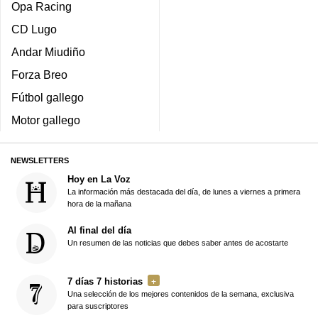
Opa Racing
CD Lugo
Andar Miudiño
Forza Breo
Fútbol gallego
Motor gallego
NEWSLETTERS
Hoy en La Voz
La información más destacada del día, de lunes a viernes a primera
hora de la mañana
Al final del día
Un resumen de las noticias que debes saber antes de acostarte
7 días 7 historias
Una selección de los mejores contenidos de la semana, exclusiva
para suscriptores