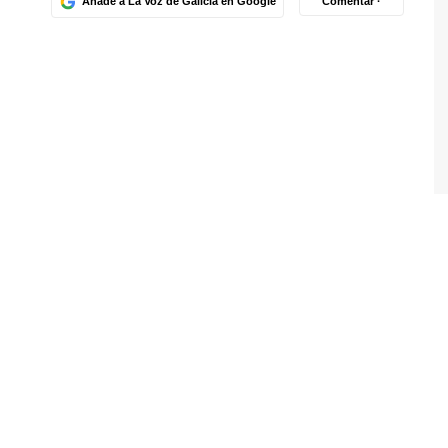
Añade a La Voz de Galicia en Google
Comentar ·