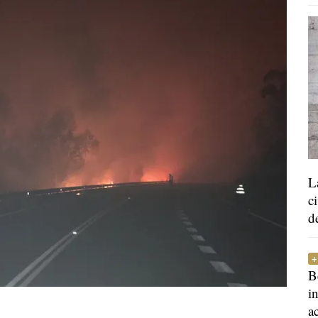
L
c
d
B
i
a