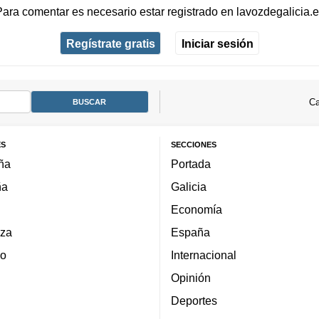
Para comentar es necesario
estar registrado
en
lavozdegalicia.
Regístrate gratis
Iniciar sesión
Ca
ES
SECCIONES
ña
Portada
ña
Galicia
Economía
za
España
lo
Internacional
Opinión
Deportes