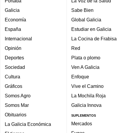
Portada
La Voz de la Salud
Galicia
Sabe Bien
Economía
Global Galicia
España
Estudiar en Galicia
Internacional
La Cocina de Frabisa
Opinión
Red
Deportes
Plata o plomo
Sociedad
Ven A Galicia
Cultura
Enfoque
Gráficos
Vive el Camino
Somos Agro
La Mochila Roja
Somos Mar
Galicia Innova
Obituarios
SUPLEMENTOS
Mercados
La Galicia Económica
Fugas